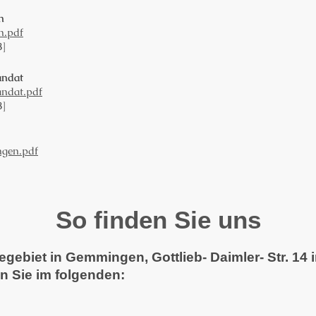
n
n.pdf
B]
andat
andat.pdf
B]
ngen.pdf
So finden Sie uns
iegebiet in Gemmingen, Gottlieb- Daimler- Str. 1
n Sie im folgenden: