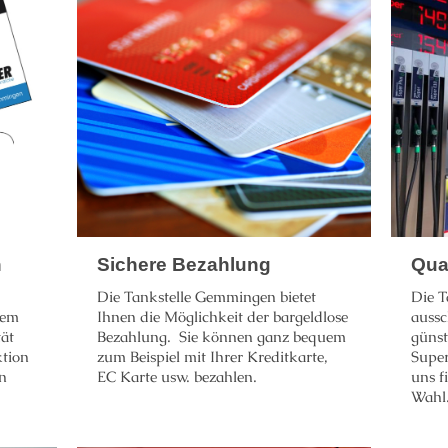
n
Sichere Bezahlung
Qual
Die Tankstelle Gemmingen bietet
Die T
lem
Ihnen die Möglichkeit der bargeldlose
aussc
tät
Bezahlung. Sie können ganz bequem
günst
ktion
zum Beispiel mit Ihrer Kreditkarte,
Super
n
EC Karte usw. bezahlen.
uns f
Wahl