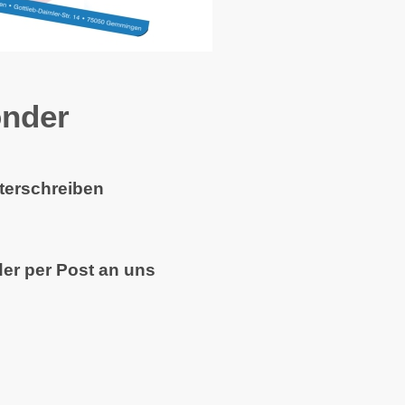
onder
nterschreiben
der per Post an uns